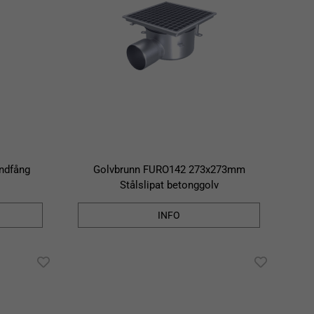
ndfång
Golvbrunn FURO142 273x273mm
Stålslipat betonggolv
INFO