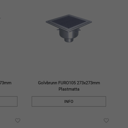
273mm
Golvbrunn FURO105 273x273mm
Plastmatta
INFO