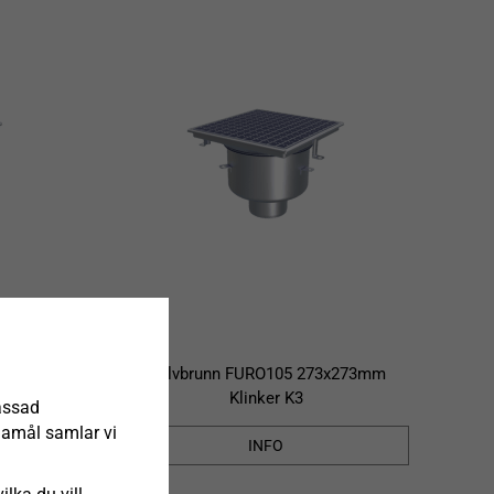
273mm
Golvbrunn FURO105 273x273mm
Klinker K3
assad
ndamål samlar vi
INFO