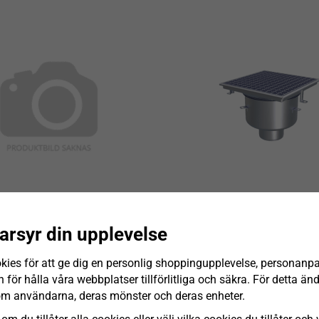
arsyr din upplevelse
brunn FURO105 273x273mm
Golvbrunn FURO105 273x
Klinker K5
Klinker K4
kies för att ge dig en personlig shoppingupplevelse, personanp
för hålla våra webbplatser tillförlitliga och säkra. För detta ä
INFO
INFO
om användarna, deras mönster och deras enheter.