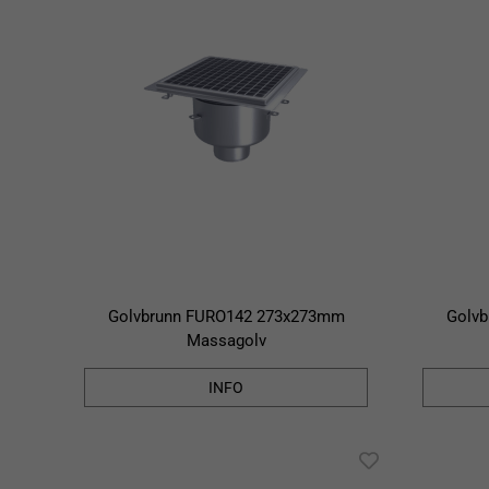
Golvbrunn FURO142 273x273mm
Golv
Massagolv
INFO