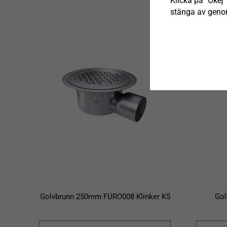
Klicka på "Okej" 
stänga av genom
Golvbrunn 250mm FURO008 Klinker K5
Go