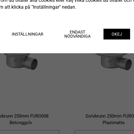
om du tillåter alla cookies eller välj vilka cookies du tillåter och v
 att klicka på "Inställningar" nedan.
ENDAST
INSTÄLLNINGAR
OKEJ
NÖDVÄNDIGA
lvbrunn 250mm FURO008
Golvbrunn 250mm FURO
Betonggolv
Plastmatta