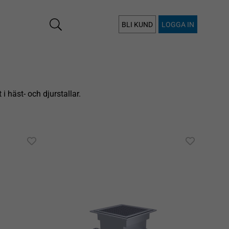
BLI KUND
LOGGA IN
i häst- och djurstallar.