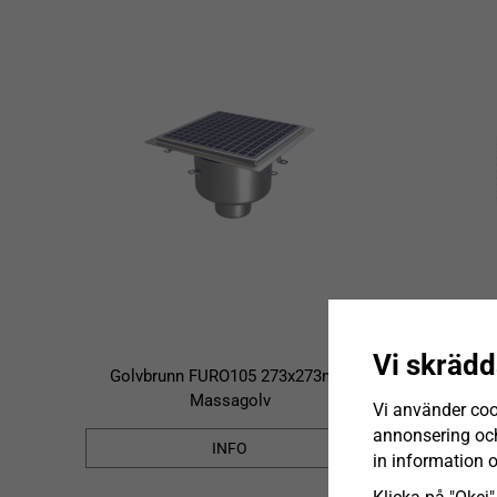
Vi skrädd
Golvbrunn FURO105 273x273mm
Golv
Massagolv
Vi använder coo
annonsering och 
INFO
in information 