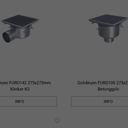
brunn FURO142 273x273mm
Golvbrunn FURO105 273x
Klinker K3
Betonggolv
INFO
INFO