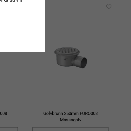
ilka du vill
008
Golvbrunn 250mm FURO008
Massagolv