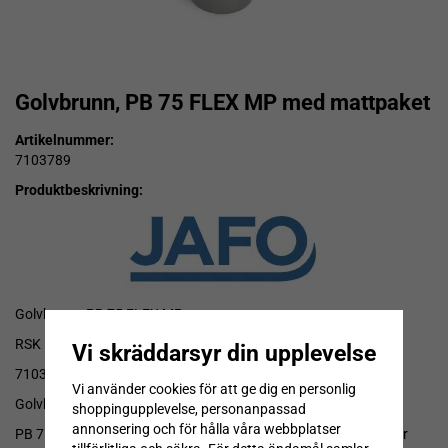
Golvbrunn, PB 75 FLEX MP med mattpaket
Artikelnummer:
7103789
Produktbeskrivning:
Golvbrunn, PB 75 FLEX MP
RSK
Vi skräddarsyr din upplevelse
7103789
Vi använder cookies för att ge dig en personlig
Golvbrunn för installation i betongbjälklag.
shoppingupplevelse, personanpassad
annonsering och för hålla våra webbplatser
PB 75 FLEX har en integrerad höjdjusterbar golvbrunnsfläns för