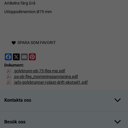
Artikelns färg Grå
Utloppsdimention Ø75 mm
SPARA SOM FAVORIT
Facebook
X
Email
Pinterest
Dokument:
golvbrunn-pb-75-flex-mp.pdf
ps-pb-flex_monteringsanvisning.pdf
jafo-golvbrunnar-i-plast-drift-skotsel1.pdf
Kontakta oss
Besök oss