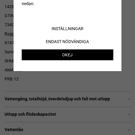
nedan.
1428987
GTIN-nummer:
7340236902093
INSTÄLLNINGAR
Byggvarubedömningen:
ENDAST NÖDVÄNDIGA
97417
SundaHus-nummer:
OKEJ
SHMD-3UGDMSVEV
AMA-kod:
PRB.12
Vattengång, totalhöjd, överdelsdjup och fall mot utlopp
Utlopp och flödeskapacitet
Vattenlås