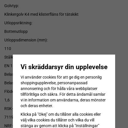
Golvtyp:
Klinkergolv K4 med klisterfläns för tätskikt
Utloppsriktning:
Bottenutlopp
Utloppsdimension (mm):
110
Stålkvalitet:
Vi skräddarsyr din upplevelse
EN 1.4404 Syrafast Rostfritt stål
Belastningsklass:
Vi använder cookies för att ge dig en personlig
shoppingupplevelse, personanpassad
Belastningsklass L15. Max last utan brott 1500 kg.
annonsering och för hålla våra webbplatser
Flödeskapacitet (l/s):
tillförlitliga och säkra. För detta ändamål samlar
vi in information om användarna, deras mönster
1,6
och deras enheter.
RSK-nummer:
Klicka på "Okej" om du tillåter alla cookies eller
7119663
välj vilka cookies du tillåter och vilka du vill
stänga av genom att klicka på "Inställningar"
NRF-nummer: