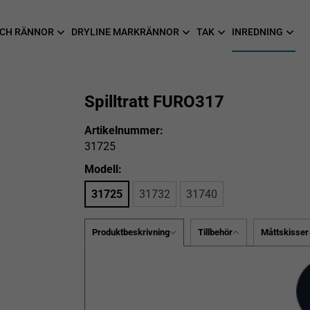
CH RÄNNOR
DRYLINE MARKRÄNNOR
TAK
INREDNING
Spilltratt FURO317
Artikelnummer:
31725
Modell:
31725
31732
31740
Produktbeskrivning
Tillbehör
Måttskisser