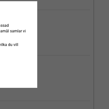
 x djup)
assad
ndamål samlar vi
ilka du vill
 x djup)