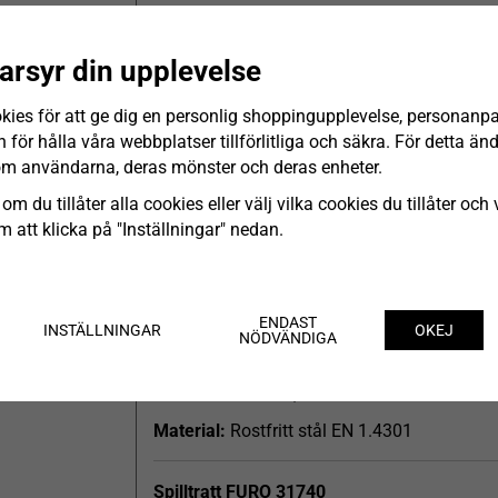
Modeller av spilltratt FURO 317:
arsyr din upplevelse
Spilltratt
FURO 31725
Mått:
135 x 120 x 165 mm (bredd x utsprång
kies för att ge dig en personlig shoppingupplevelse, personanp
för hålla våra webbplatser tillförlitliga och säkra. För detta ä
Anslutning:
Utvändig rörgänga R25
om användarna, deras mönster och deras enheter.
Maximalt flöde:
0,85 l/s
om du tillåter alla cookies eller välj vilka cookies du tillåter och v
Material:
Rostfritt stål EN 1.4301
 att klicka på "Inställningar" nedan.
Spilltratt
FURO 31732
Mått:
200 x 150 x 165 mm (bredd x utsprång
ENDAST
INSTÄLLNINGAR
OKEJ
NÖDVÄNDIGA
Anslutning:
Utvändig rörgänga R32
Maximalt flöde:
1,4 l/s
Material:
Rostfritt stål EN 1.4301
Spilltratt
FURO 31740