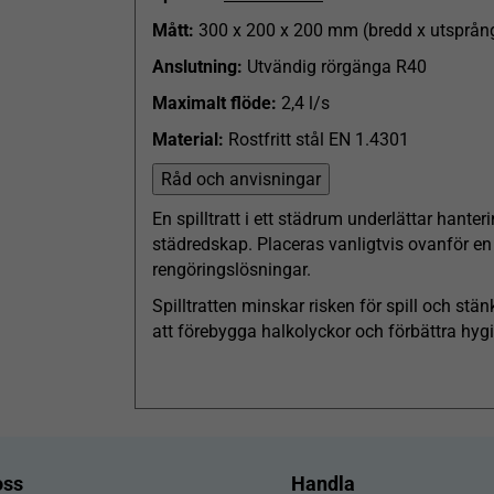
Mått:
300 x 200 x 200 mm (bredd x utsprång
Anslutning:
Utvändig rörgänga R40
Maximalt flöde:
2,4 l/s
Material:
Rostfritt stål EN 1.4301
Råd och anvisningar
En spilltratt i ett städrum underlättar hante
städredskap. Placeras vanligtvis ovanför en 
rengöringslösningar.
Spilltratten minskar risken för spill och st
att förebygga halkolyckor och förbättra hyg
oss
Handla