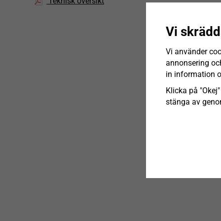
Teknisk översikt
Vi skrädd
Vi använder coo
annonsering och 
in information 
Klicka på "Okej" 
stänga av genom