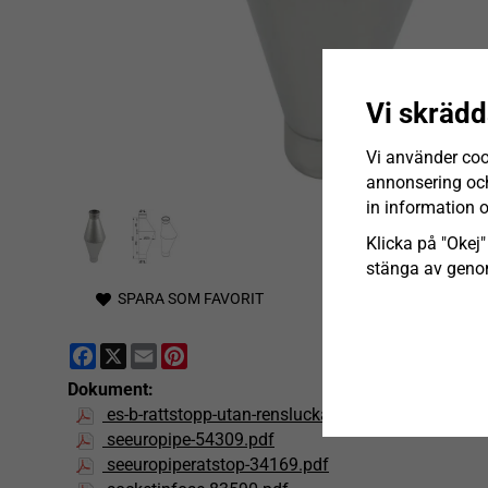
Vi skrädd
Vi använder coo
annonsering och 
in information 
Klicka på "Okej" 
stänga av genom
SPARA SOM FAVORIT
Facebook
X
Email
Pinterest
Dokument:
es-b-rattstopp-utan-renslucka-892-110-110-sv-se.
seeuropipe-54309.pdf
seeuropiperatstop-34169.pdf