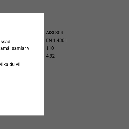
AISI 304
EN 1.4301
assad
ndamål samlar vi
110
4,32
ilka du vill