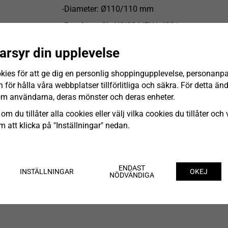
-Diameter: Ø110/110 mm
-Rostfritt stål: AISI304/EN1.4301
Produktspecifikation
arsyr din upplevelse
Material
Material (EN)
kies för att ge dig en personlig shoppingupplevelse, personanp
för hålla våra webbplatser tillförlitliga och säkra. För detta ä
Utloppsdiameter (mm)
om användarna, deras mönster och deras enheter.
Vikt (kg)
om du tillåter alla cookies eller välj vilka cookies du tillåter och v
 att klicka på "Inställningar" nedan.
ENDAST
INSTÄLLNINGAR
OKEJ
NÖDVÄNDIGA
pdf