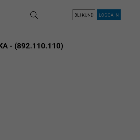
BLI KUND
LOGGA IN
 - (892.110.110)