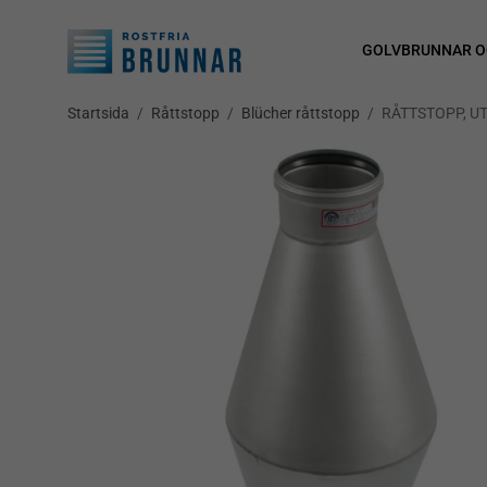
GOLVBRUNNAR O
Startsida
/
Råttstopp
/
Blücher råttstopp
/
RÅTTSTOPP, UT