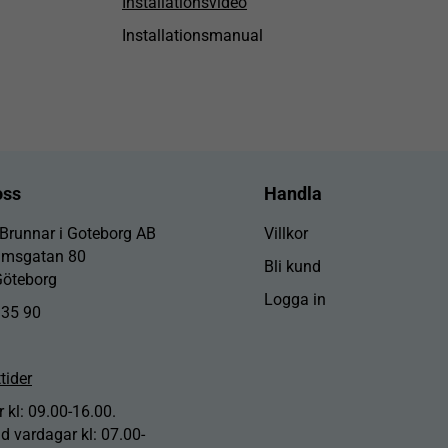
Installationsvideo
Installationsmanual
oss
Handla
 Brunnar i Goteborg AB
Villkor
lmsgatan 80
Bli kund
Göteborg
Logga in
 35 90
tider
 kl: 09.00-16.00.
id vardagar kl: 07.00-