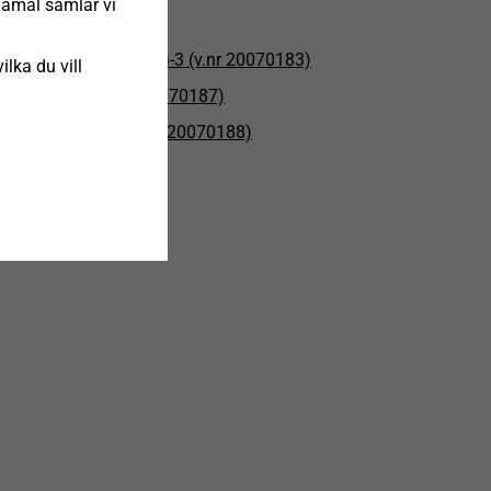
ndamål samlar vi
gestang WG-1/WG-2/WG-3 (v.nr 20070183)
ilka du vill
ontagestang (v.nr. 20070187)
ndvendig radius (v.nr 20070188)