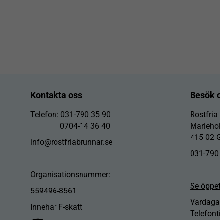
Kontakta oss
Besök 
Telefon: 031-790 35 90
Rostfria
0704-14 36 40
Marieho
415 02 
info@rostfriabrunnar.se
031-790
Organisationsnummer:
Se öppet
559496-8561
Vardagar
Innehar F-skatt
Telefont