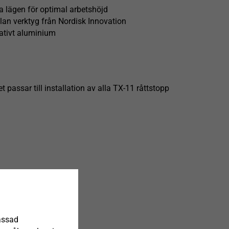
 lägen för optimal arbetshöjd
lan verktyg från Nordisk Innovation
tativt aluminium
assar till installation av alla TX-11 råttstopp
assad