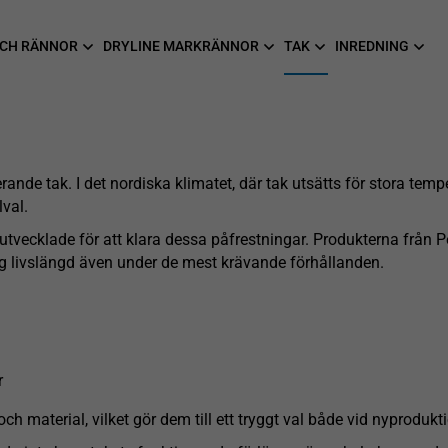
CH RÄNNOR
DRYLINE MARKRÄNNOR
TAK
INREDNING
erande tak. I det nordiska klimatet, där tak utsätts för stora tem
lval.
vecklade för att klara dessa påfrestningar. Produkterna från Peltit
ng livslängd även under de mest krävande förhållanden.
r
och material, vilket gör dem till ett tryggt val både vid nyproduk