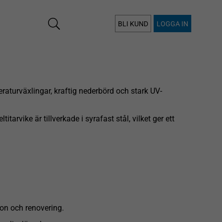
BLI KUND
LOGGA IN
peraturväxlingar, kraftig nederbörd och stark UV-
arvike är tillverkade i syrafast stål, vilket ger ett
tion och renovering.