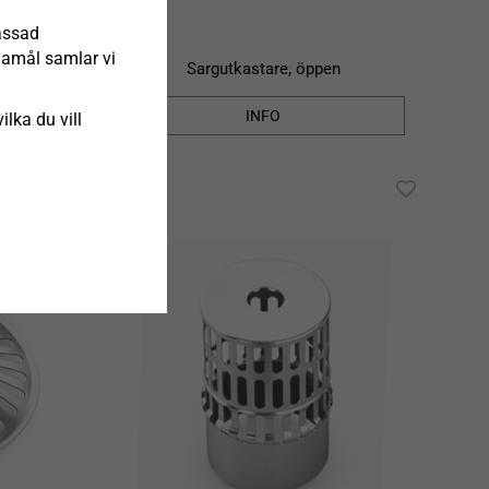
assad
ndamål samlar vi
er
Sargutkastare, öppen
INFO
ilka du vill