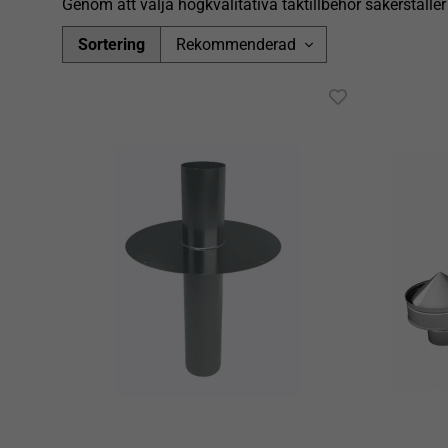
Genom att välja högkvalitativa taktillbehör säkerställe
Sortering