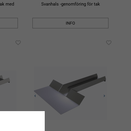
tak med
Svanhals -genomföring för tak
INFO