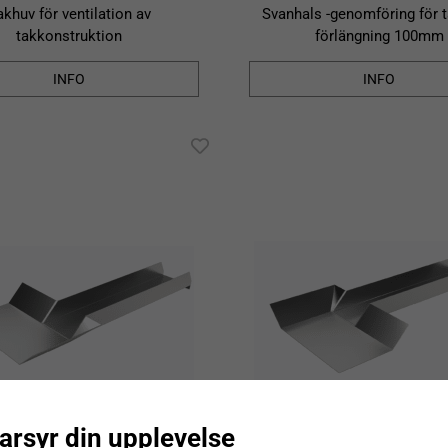
akhuv för ventilation av
Svanhals -genomföring för 
takkonstruktion
förlängning 100mm
INFO
INFO
arsyr din upplevelse