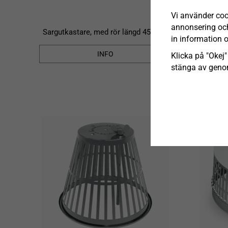
Vi använder coo
annonsering och 
Sargutkastare, med rör längd 450mm
in information 
INFO
Klicka på "Okej" 
stänga av genom