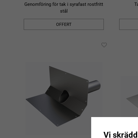
Genomföring för tak i syrafast rostfritt
T
stål
OFFERT
Vi skrädd