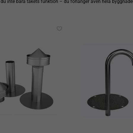
r du inte bara takets funktion – du förlänger även hela byggnade