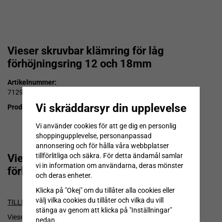
Vieser skruvbar klämring för låg
förhöjningsring 12 och 18mm
Artikelnummer:
7129513
Vi skräddarsyr din upplevelse
Produktbeskrivning:
Vi använder cookies för att ge dig en personlig
shoppingupplevelse, personanpassad
annonsering och för hålla våra webbplatser
tillförlitliga och säkra. För detta ändamål samlar
Vieser skruvbar klämring för låg
vi in information om användarna, deras mönster
förhöjningsring 12 och 18mm
och deras enheter.
Klicka på "Okej" om du tillåter alla cookies eller
välj vilka cookies du tillåter och vilka du vill
TILLBEHöR
stänga av genom att klicka på "Inställningar"
Vieser skruvbar klämring låg modell förhöjningsring
nedan.