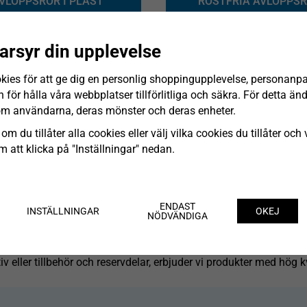
VLOPPSRÖR I PLAST
ROSTFRIA AVLOPPS
arsyr din upplevelse
RESERVDELAR OCH TIL
FÄSTELEMENT
SPECIAL
kies för att ge dig en personlig shoppingupplevelse, personanp
för hålla våra webbplatser tillförlitliga och säkra. För detta ä
om användarna, deras mönster och deras enheter.
okus på kvalitet och hållbarhet, hittar du ett noggrant utvalt s
om du tillåter alla cookies eller välj vilka cookies du tillåter och v
s och privatpersoner som söker pålitliga komponenter för avlopp
 att klicka på "Inställningar" nedan.
jö
, anpassade för enkel installation och moderna krav. Vi erbju
ljöer där hållbarhet och hygien är extra viktigt.
utbud av
tillbehör till avloppsrör
, såsom kopplingar, böjar och öve
ENDAST
INSTÄLLNINGAR
OKEJ
NÖDVÄNDIGA
som vi säljer i butiken, vilket gör det enkelt att ersätta slitna de
iv eller tillbehör och reservdelar, erbjuder vi produkter med hög k