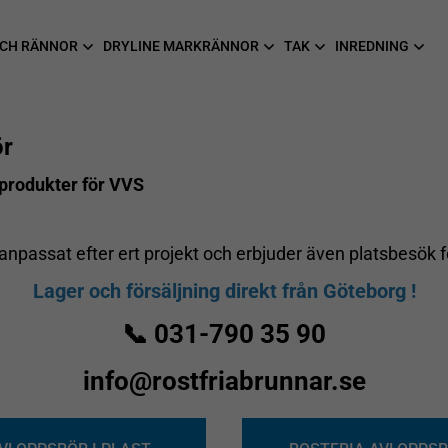
CH RÄNNOR
DRYLINE MARKRÄNNOR
TAK
INREDNING
ör
sprodukter för VVS
is anpassat efter ert projekt och erbjuder även platsbesök 
Lager och försäljning direkt från Göteborg !
📞 031-790 35 90
info@rostfriabrunnar.se