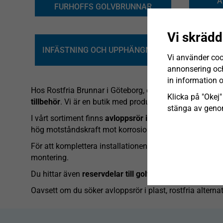
A
FURHOFFS GOLVBRUNNAR
Vi skrädd
INFÄSTNING OCH UPPHÄNGNING
Vi använder coo
annonsering och 
in information 
Hos Rostfria Brunnar i Göteborg, din VVS-grossist med f
Klicka på "Okej" 
tillbehör
. Vi är en butik med produkter för både proff
stänga av genom
I vårt sortiment finns
avloppsrör i plast för inomhusmil
hög motståndskraft mot korrosion, särskilt lämpat för mi
För att komplettera installationen erbjuder vi ett brett 
montering.
Du hittar även
reservdelar till golvbrunnar och rännor
Oavsett om du söker avloppsrör i plast, rostfria alternat