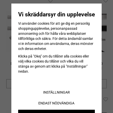
Vi skräddarsyr din upplevelse
Vi använder cookies för att ge dig en personlig
shoppingupplevelse, personanpassad
annonsering och för hålla våra webbplatser
tillförlitliga och säkra. För detta ändamål samlar
vi in information om användarna, deras mönster
och deras enheter.
Klicka på "Okej" om du tillåter alla cookies eller
välj vilka cookies du tillåter och vilka du vill
Dryline Modul HC13000
Dryline Modul HC15500
stänga av genom att klicka på "Inställningar"
färdig golvrännemodul
färdig golvrännemodul
nedan.
13000mm 25ton
15500mm 25ton
INFO
INFO
INSTÄLLNINGAR
ENDAST NÖDVÄNDIGA