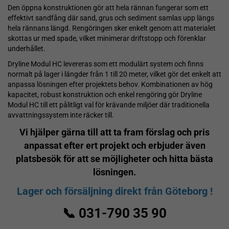
Den öppna konstruktionen gör att hela rännan fungerar som ett
effektivt sandfång där sand, grus och sediment samlas upp längs
hela rännans längd. Rengöringen sker enkelt genom att materialet
skottas ur med spade, vilket minimerar driftstopp och förenklar
underhållet.
Dryline Modul HC levereras som ett modulärt system och finns
normalt på lager i längder från 1 till 20 meter, vilket gör det enkelt att
anpassa lösningen efter projektets behov. Kombinationen av hög
kapacitet, robust konstruktion och enkel rengöring gör Dryline
Modul HC till ett pålitligt val för krävande miljöer där traditionella
avvattningssystem inte räcker till.
Vi hjälper gärna till att ta fram förslag och pris
anpassat efter ert projekt och erbjuder även
platsbesök för att se möjligheter och hitta bästa
lösningen.
Lager och försäljning direkt från Göteborg !
📞 031-790 35 90