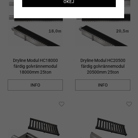
OKEJ
Dryline Modul HC18000
Dryline Modul HC20500
färdig golvrännemodul
färdig golvrännemodul
18000mm 25ton
20500mm 25ton
INFO
INFO