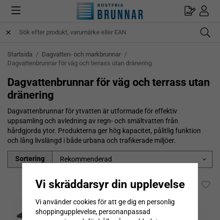
Startsida
/
Dagvatten- och markbrunnar
/
Dagvattenbrunnar för väg och terrass utan dränering
Dagvattenbrunnar för väg och terrass utan
dränering
Dagvattenbrunnar för ytvatten är utformade för effektiv
uppsamling och avledning av regn- och smältvatten från
hårdgjorda ytor. Produkterna ger hög kapacitet, pålitlig funktion
och lång livslängd i både urbana och trafikerade miljöer.
Sortering
Vi skräddarsyr din upplevelse
Vi använder cookies för att ge dig en personlig
shoppingupplevelse, personanpassad