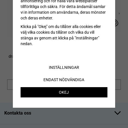
annonsering och för hålla våra webbplatser
tillförlitliga och säkra. För detta ändamål samlar
vi in information om användarna, deras mönster
och deras enheter.
Klicka på "Okej" om du tillåter alla cookies eller
välj vilka cookies du tillåter och vilka du vill
stänga av genom att klicka på "Inställningar"
nedan.
Dagvattenbrunn UTAN
Terrassbrunn TBY för
dränering för vägbanor och
ytvatten 300x300
innergårdar GBY för
300x300 25ton med
INSTÄLLNINGAR
sandfång
ENDAST NÖDVÄNDIGA
INFO
INFO
OKEJ
Kontakta oss