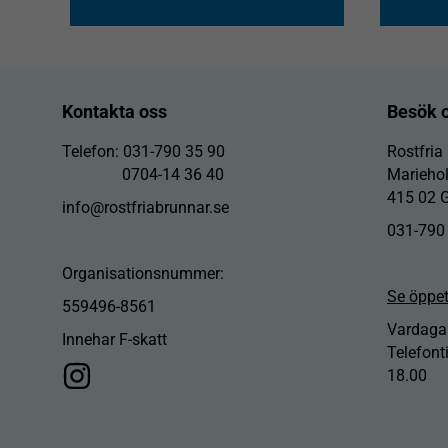
Kontakta oss
Besök 
Telefon: 031-790 35 90
Rostfria
0704-14 36 40
Marieho
415 02 
info@rostfriabrunnar.se
031-790
Organisationsnummer:
Se öppet
559496-8561
Vardagar
Innehar F-skatt
Telefont
18.00