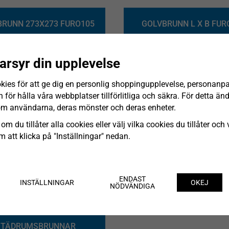
RUNN 273X273 FURO105
GOLVBRUNN L X B FUR
arsyr din upplevelse
BRUNN 150MM FURO139
GOLVBRUNN 250MM FU
kies för att ge dig en personlig shoppingupplevelse, personanp
för hålla våra webbplatser tillförlitliga och säkra. För detta ä
om användarna, deras mönster och deras enheter.
VBRUNN 300X300 MED
TVÄTTHALLSRÄNNA FU
om du tillåter alla cookies eller välj vilka cookies du tillåter och v
SANDFÅNG FURO152
VALFRI LÄNGD X BREDD
 att klicka på "Inställningar" nedan.
VBRUNN FURO CLEAN™
GJUTASFALTBRUNNAR
GIENBRUNN FURO173
ENDAST
RÄNNOR FURO184-1
INSTÄLLNINGAR
OKEJ
NÖDVÄNDIGA
273X273MM
STÄDRUMSBRUNNAR