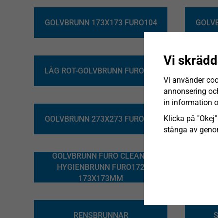
GOLVBRUNN 173X173 FURO104
GOLVB
Vi skrädd
LÅG ROT-GOLVBRUNN FURO123
GOLV
Vi använder coo
annonsering och 
in information 
GOL
Klicka på "Okej" 
GOLVBRUNN 273X273 FURO142
stänga av genom
GOLVBRUNN FURO CLEAN™
GOL
HYGIENBRUNN FURO172
HY
173X173MM
RENSBRUNNAR