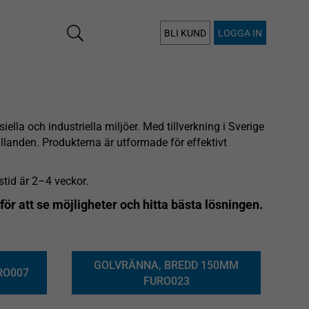
BLI KUND
LOGGA IN
lla och industriella miljöer. Med tillverkning i Sverige
llanden. Produkterna är utformade för effektivt
stid är 2–4 veckor.
 för att se möjligheter och hitta bästa lösningen.
GOLVRÄNNA, BREDD 150MM
RO007
FURO023