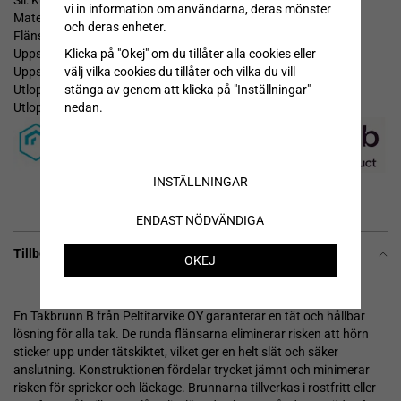
Sil: Kupolbrunn B
vi in information om användarna, deras mönster
Material: Rostfritt stål (SS) eller koppar (cu)
och deras enheter.
Flänsdiameter ∅: 530 mm
Uppsamlingskärlets diameter ∅220 mm
Klicka på "Okej" om du tillåter alla cookies eller
Uppsamlingskärlets djup 50 mm
välj vilka cookies du tillåter och vilka du vill
Utloppets diameter ∅ 50 eller 75mm
stänga av genom att klicka på "Inställningar"
Utloppets längd 250, 300, 350, 400, 450, 500, 550 eller 600 mm
nedan.
INSTÄLLNINGAR
ENDAST NÖDVÄNDIGA
Tillbehör
OKEJ
En Takbrunn B från Peltitarvike OY garanterar en tät och hållbar
lösning för alla tak. De runda flänsarna eliminerar risken att hörn
sticker upp under tätskiktet, vilket ger en helt slät och säker
anslutning. Konstruktionen fördelar trycket jämnt och minimerar
risken för sprickor och läckage. Brunnarna tillverkas i rostfritt eller