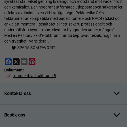
syrafast stål, vilket ger lång livslängd och motstånd mot väder, frost
och kemikalier. Den noggrant utformade utloppstappen säkerställer
effektiv avrinning även vid kraftiga regn. Peltitarvike OY:s
takbrunnar är kompatibla med både bitumen- och PVC-tätskikt och
enkla att montera. Resultatet blir ett säkert, professionellt och
underhållsfritt system som skyddar byggnaden under många år.
Med en Peltitarvike OY-takbrunn får du beprövad teknik, hög finish
och trygghet i varje detalj.
SPARA SOM FAVORIT
Facebook
X
Email
Pinterest
Dokument:
produktblad takbrunn B
Kontakta oss
Besök oss