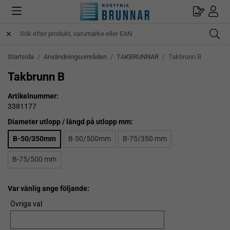
Startsida
/
Användningsområden
/
TAKBRUNNAR
/
Takbrunn B
Takbrunn B
Artikelnummer:
3381177
Diameter utlopp / längd på utlopp mm:
B-50/350mm
B-50/500mm
B-75/350 mm
B-75/500 mm
Var vänlig ange följande:
Övriga val