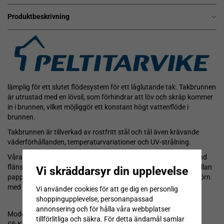
Produktbeskrivning
lämplig för ett slutet flödesystem för ett låglutande tak. Takbrunnen
är utrustad med en lövsil, som förhindrar att löv och skräp kommer
in i brunnen, vilket möjliggör ett konstant högt vattenflöde i
brunnen.
Takbrunnen är tillverkad av rostfritt stål och tål även krävande
väderförhållanden, temperaturvariationer och UV-strålning.
Våra brunnar tillverkas med runda perforerade flänsar. Med rund
fläns säkerställer man att flänsen lägger sig bra under och i mellan
Vi skräddarsyr din upplevelse
papplagren. Installationen blir långlivad och ingen risk för att hörn
med tiden sticker upp genom pappen.
Vi använder cookies för att ge dig en personlig
shoppingupplevelse, personanpassad
annonsering och för hålla våra webbplatser
Modell B
tillförlitliga och säkra. För detta ändamål samlar