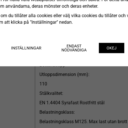
om användarna, deras mönster och deras enheter.
146-154
om du tillåter alla cookies eller välj vilka cookies du tillåter och v
Variabel dimension:
 att klicka på "Inställningar" nedan.
Nej
Golvtyp:
Klinkergolv K3 utan tätskikt
ENDAST
INSTÄLLNINGAR
OKEJ
NÖDVÄNDIGA
Utloppsriktning:
Bottenutlopp
Utloppsdimension (mm):
110
Stålkvalitet:
EN 1.4404 Syrafast Rostfritt stål
Belastningsklass:
Belastningsklass M125. Max last utan brott