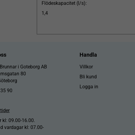
Flödeskapacitet (l/s):
1,4
oss
Handla
 Brunnar i Goteborg AB
Villkor
lmsgatan 80
Bli kund
Göteborg
Logga in
 35 90
tider
 kl: 09.00-16.00.
id vardagar kl: 07.00-