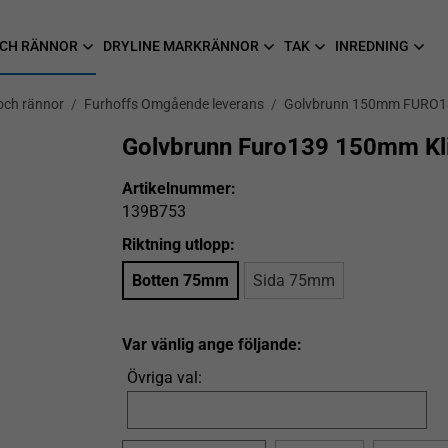
CH RÄNNOR
DRYLINE MARKRÄNNOR
TAK
INREDNING
och rännor
/
Furhoffs Omgående leverans
/
Golvbrunn 150mm FURO1
Golvbrunn Furo139 150mm Kl
Artikelnummer:
139B753
Riktning utlopp:
Botten 75mm
Sida 75mm
Var vänlig ange följande:
Övriga val: