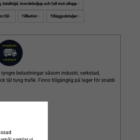
 totalhöjd, överdelsdjup och fall mot utlopp
er/Sil
Tillbehör
Tilläggsdetaljer
tyngre belastningar såsom industri, verkstad,
 tål tung trafik. Finns tillgänglig på lager för snabb
assad
ndamål samlar vi