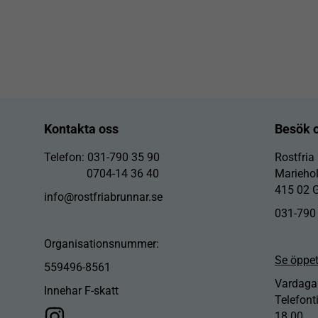
Kontakta oss
Besök 
Telefon: 031-790 35 90
Rostfria
0704-14 36 40
Marieho
415 02 
info@rostfriabrunnar.se
031-790
Organisationsnummer:
Se öppet
559496-8561
Vardagar
Innehar F-skatt
Telefont
18.00