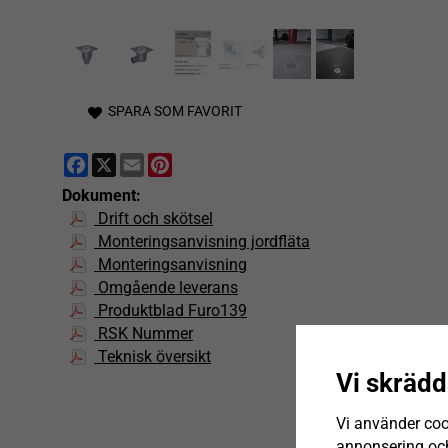
SPARA SOM FAVORIT
Facebook
X
Email
Pinterest
Dokument:
Drift och skötsel
Monteringsanvisning jordfläta
Monteringsanvisning
Omgående leverans
Produktblad Furo139
RSK Nummer
Teknisk översikt
Vi skrädd
Vi använder coo
annonsering och 