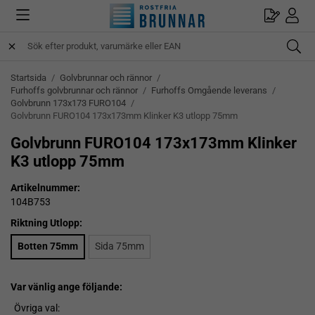
Startsida
/
Golvbrunnar och rännor
/
Furhoffs golvbrunnar och rännor
/
Furhoffs Omgående leverans
/
Golvbrunn 173x173 FURO104
/
Golvbrunn FURO104 173x173mm Klinker K3 utlopp 75mm
Golvbrunn FURO104 173x173mm Klinker
K3 utlopp 75mm
Artikelnummer:
104B753
Riktning Utlopp:
Botten 75mm
Sida 75mm
Var vänlig ange följande:
Övriga val: