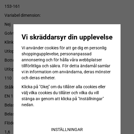
153-161
Variabel dimension:
Nej
Golvtyp:
Vi skräddarsyr din upplevelse
Klinkergolv K3 utan tätskikt
Vi använder cookies för att ge dig en personlig
Utloppsriktning:
shoppingupplevelse, personanpassad
annonsering och för hålla våra webbplatser
Bottenutlopp
tillförlitliga och säkra. För detta ändamål samlar
Utloppsdimension (mm):
vi in information om användarna, deras mönster
och deras enheter.
110
Klicka på "Okej" om du tillåter alla cookies eller
Stålkvalitet:
välj vilka cookies du tillåter och vilka du vill
EN 1.4404 Syrafast Rostfritt stål
stänga av genom att klicka på "Inställningar"
nedan.
Belastningsklass:
Belastningsklass L15. Max last utan brott 1500 kg.
Flödeskapacitet (l/s):
INSTÄLLNINGAR
1,6