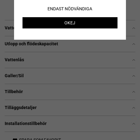
ENDAST NÖDVÄNDIGA
OKEJ
Vattengång, totalhöjd, överdelsdjup och fall mot utlopp
Utlopp och flödeskapacitet
Vattenlås
Galler/Sil
Tillbehör
Tilläggsdetaljer
Installationstillbehör
SPARA SOM FAVORIT