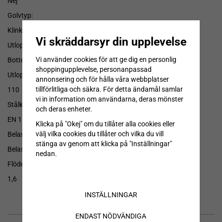
Nej
Golvtyp:
Klinkergolv K5 med klämfläns för tätskikt
Vi skräddarsyr din upplevelse
Utloppsriktning:
Vi använder cookies för att ge dig en personlig
Bottenutlopp
shoppingupplevelse, personanpassad
Utloppsdimension (mm):
annonsering och för hålla våra webbplatser
tillförlitliga och säkra. För detta ändamål samlar
110
vi in information om användarna, deras mönster
Stålkvalitet:
och deras enheter.
EN 1.4404 Syrafast Rostfritt stål
Klicka på "Okej" om du tillåter alla cookies eller
välj vilka cookies du tillåter och vilka du vill
Belastningsklass:
stänga av genom att klicka på "Inställningar"
Belastningsklass L15. Max last utan brott 1500 kg.
nedan.
Flödeskapacitet (l/s):
1,6
INSTÄLLNINGAR
ENDAST NÖDVÄNDIGA