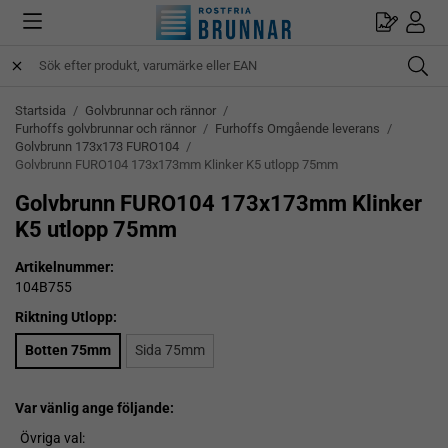
Startsida
/
Golvbrunnar och rännor
/
Furhoffs golvbrunnar och rännor
/
Furhoffs Omgående leverans
/
Golvbrunn 173x173 FURO104
/
Golvbrunn FURO104 173x173mm Klinker K5 utlopp 75mm
Golvbrunn FURO104 173x173mm Klinker
K5 utlopp 75mm
Artikelnummer:
104B755
Riktning Utlopp:
Botten 75mm
Sida 75mm
Var vänlig ange följande:
Övriga val: