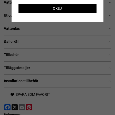
Vattengång, totalhöjd, överdelsdjup och fall mot utlopp
OKEJ
Utlopp och flödeskapacitet
Vattenlås
Galler/Sil
Tillbehör
Tilläggsdetaljer
Installationstillbehör
SPARA SOM FAVORIT
Facebook
X
Email
Pinterest
Dokument: