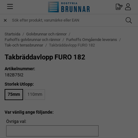
Startsida
/
Golvbrunnar och rännor
/
Furhoffs golvbrunnar och rännor
/
Furhoffs Omgående leverans
/
Tak-och terrasbrunnar
/
Takbräddavlopp FURO 182
Takbräddavlopp FURO 182
Artikelnummer:
182B75I2
Storlek Utlopp:
75mm
110mm
Var vänlig ange följande:
Övriga val: