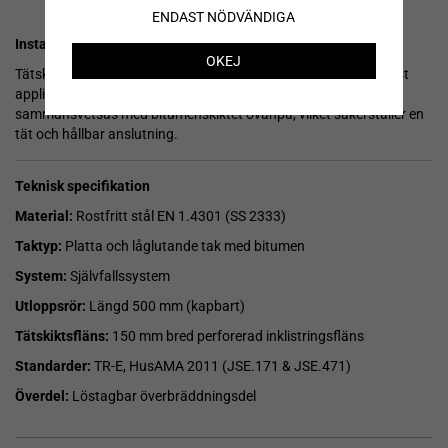
ENDAST NÖDVÄNDIGA
Installation
OKEJ
Tätskiktsflänsen är utformad för tak där en tätskiktsmatta först
appliceras lokalt under den perforerade flänsen och sedan
sammansvetsas med bitumenskiktet ovanpå, vilket säkerställer en
tät och hållbar anslutning.
Teknisk specifikation
Material:
Rostfritt stål EN 1.4301 (SS 2333)
Taktyp:
Platta och låglutande tak med bitumen
System:
Självfallssystem
Utloppsrör:
Längd 500 mm (kapbart)
Tätskiktsfläns:
150 mm bred perforerad inklistringsfläns
Standarder:
TR-E, HusAMA 2011 (JSE.171 & JSE.471)
Överdel:
Löstagbar överbräddningsdel