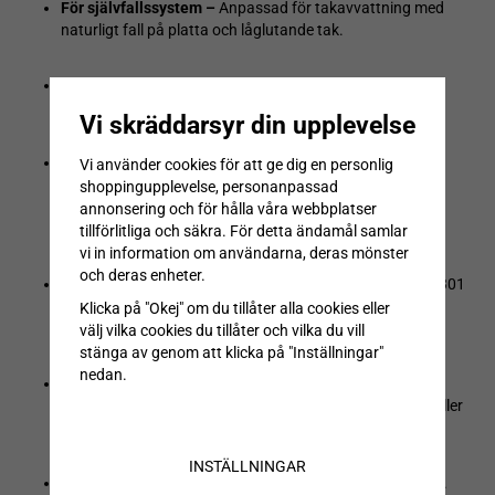
För självfallssystem –
Anpassad för takavvattning med
naturligt fall på platta och låglutande tak.
Kapbart utloppsrör –
Levereras med ett 500 mm långt
utloppsrör som enkelt kan anpassas efter behov.
Vi skräddarsyr din upplevelse
Tätskiktsfläns enligt branschstandard –
150 mm bred
Vi använder cookies för att ge dig en personlig
perforerad inklistringsfläns, konstruerad för att lokalt
shoppingupplevelse, personanpassad
integreras med tätskikt enligt TR-E och HusAMA 2011
annonsering och för hålla våra webbplatser
(JSE.171 & JSE.471).
tillförlitliga och säkra. För detta ändamål samlar
vi in information om användarna, deras mönster
och deras enheter.
Högkvalitativt material –
Tillverkad rostfritt stål EN 1.4301
(SS 2333) för lång livslängd och motståndskraft mot
Klicka på "Okej" om du tillåter alla cookies eller
korrosion.
välj vilka cookies du tillåter och vilka du vill
stänga av genom att klicka på "Inställningar"
nedan.
Löstagbar överbräddningsdel –
Löstagbar
överbräddningsdel förhindrar igensättning och säkerställer
effektiv vattenavrinning.
INSTÄLLNINGAR
Snabb leverans –
Finns på lager för omgående leverans.