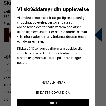
Skruv M6S M 8x 30 A4 HG
Vi skräddarsyr din upplevelse
Artikelnummer:
3821625
Vi använder cookies för att ge dig en personlig
shoppingupplevelse, personanpassad
Produktbeskrivning:
annonsering och för hålla våra webbplatser
tillförlitliga och säkra. För detta ändamål samlar
vi in information om användarna, deras mönster
och deras enheter.
Klicka på "Okej" om du tillåter alla cookies eller
välj vilka cookies du tillåter och vilka du vill
Egenskaper
stänga av genom att klicka på "Inställningar"
nedan.
RSK nr
3821625
Antal/förpackning
INSTÄLLNINGAR
100 st
Vikt kg
ENDAST NÖDVÄNDIGA
0.015
OKEJ