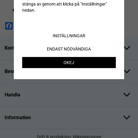
stänga av genom att klicka på "Inställningar"
nedan.
SPARA SOM FAVORIT
Facebook
X
Email
Pinterest
INSTÄLLNINGAR
Kontakta oss
ENDAST NÖDVÄNDIGA
OKEJ
Besök oss
Handla
Information
Drift & produktion:
Wikinggruppen