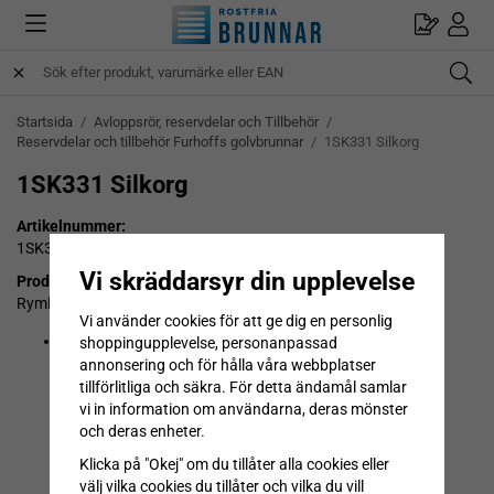
Startsida
/
Avloppsrör, reservdelar och Tillbehör
/
Reservdelar och tillbehör Furhoffs golvbrunnar
/
1SK331 Silkorg
1SK331 Silkorg
Artikelnummer:
1SK331
Vi skräddarsyr din upplevelse
Produktbeskrivning:
Rymlig silkorg i rostfritt stål anpassad för:
Vi använder cookies för att ge dig en personlig
Sandfångsränna -
FURO 153
shoppingupplevelse, personanpassad
annonsering och för hålla våra webbplatser
tillförlitliga och säkra. För detta ändamål samlar
vi in information om användarna, deras mönster
och deras enheter.
Klicka på "Okej" om du tillåter alla cookies eller
välj vilka cookies du tillåter och vilka du vill